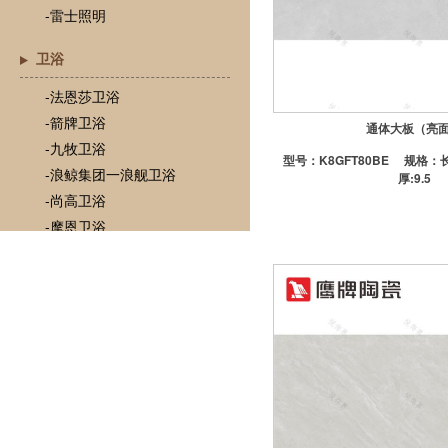
-雷士照明
卫浴
-法恩莎卫浴
-箭牌卫浴
通体大板（亮
-九牧卫浴
型号：
K8GFT80BE
规格：长
-浪鲸集团一浪舰卫浴
厚:9.5
-尚高卫浴
-摩恩卫浴
-TOTO
-心海伽蓝
-瓦兰庭浴室柜
门
-欧铂尼木门
-梦天木门
-圣堡罗木门