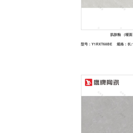
-江山欧派木门
-帕尔玛合金门
-TATA木门一不建议上样
-欧铂尼合金门一中性包
肌肤釉 （哑面
-好莱屋合金门
型号：
Y1RXT68BE
规格：长:1
橱柜
-欧铂尼橱柜一含台面
-皮阿诺橱柜一不含台面
-悦饰界菜盆
晾衣架
-好太太
-淋浴挂件
五金
-卫浴小五金