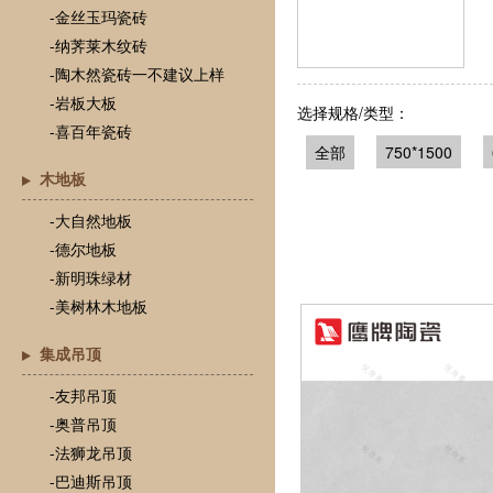
-金丝玉玛瓷砖
-纳荠莱木纹砖
-陶木然瓷砖一不建议上样
-岩板大板
选择规格/类型：
-喜百年瓷砖
全部
750*1500
木地板
-大自然地板
-德尔地板
-新明珠绿材
-美树林木地板
集成吊顶
-友邦吊顶
-奥普吊顶
-法狮龙吊顶
-巴迪斯吊顶