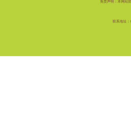
免责声明：本网站
-江山欧派木门
-帕尔玛合金门
-TATA木门一不建议上样
联系地址：佛
-欧铂尼合金门一中性包
-好莱屋合金门
橱柜
-欧铂尼橱柜一含台面
-皮阿诺橱柜一不含台面
-悦饰界菜盆
晾衣架
-好太太
-淋浴挂件
五金
-卫浴小五金