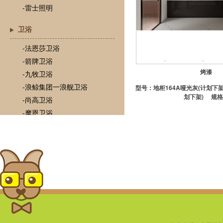
-雷士照明
卫浴
-法恩莎卫浴
-箭牌卫浴
烤漆
-九牧卫浴
-浪鲸集团一浪舰卫浴
型号：
地柜164A哑光灰(计划下架
划下架)
规格
-尚高卫浴
-摩恩卫浴
-TOTO
-心海伽蓝
-瓦兰庭浴室柜
门
-欧铂尼木门
-梦天木门
-圣堡罗木门