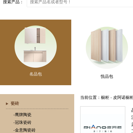
搜索产品：
名品包
悦品包
当前位置：橱柜 - 皮阿诺橱
瓷砖
-鹰牌陶瓷
-冠珠瓷砖
-金意陶瓷砖