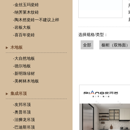
-金丝玉玛瓷砖
-纳荠莱木纹砖
-陶木然瓷砖一不建议上样
-岩板大板
选择规格/类型：
-喜百年瓷砖
全部
橱柜（双饰面）
木地板
-大自然地板
-德尔地板
-新明珠绿材
-美树林木地板
集成吊顶
-友邦吊顶
-奥普吊顶
-法狮龙吊顶
-巴迪斯吊顶