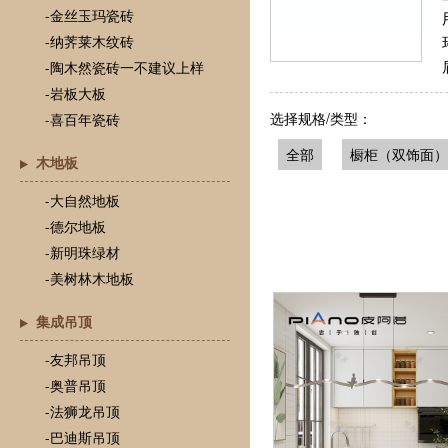
-金丝玉玛瓷砖
-纳荠莱木纹砖
-陶木然瓷砖一不建议上样
-岩板大板
选择规格/类型：
-喜百年瓷砖
全部
橱柜（双饰面）
木地板
-大自然地板
-德尔地板
-新明珠绿材
-美树林木地板
集成吊顶
-友邦吊顶
-奥普吊顶
-法狮龙吊顶
-巴迪斯吊顶