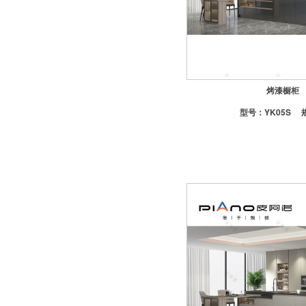
-江山欧派木门
-帕尔玛合金门
-TATA木门一不建议上样
-欧铂尼合金门一中性包
-好莱屋合金门
烤漆橱柜
橱柜
型号：
YK05S
-欧铂尼橱柜一含台面
-皮阿诺橱柜一不含台面
-悦饰界菜盆
晾衣架
-好太太
-淋浴挂件
五金
-卫浴小五金