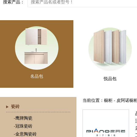
搜索产品：
名品包
悦品包
当前位置：橱柜 - 皮阿诺橱
瓷砖
-鹰牌陶瓷
-冠珠瓷砖
-金意陶瓷砖