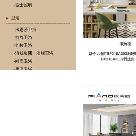
-雷士照明
卫浴
-法恩莎卫浴
-箭牌卫浴
双饰面
-九牧卫浴
-浪鲸集团一浪舰卫浴
型号：
地柜BP218A3033碟
BP218A3032雅士白
-尚高卫浴
-摩恩卫浴
-TOTO
-心海伽蓝
-瓦兰庭浴室柜
门
-欧铂尼木门
-梦天木门
-圣堡罗木门