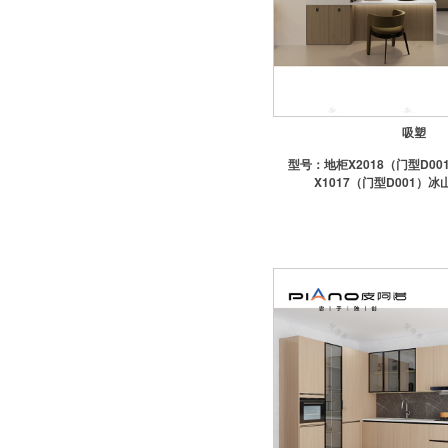
-江山欧派木门
-帕尔玛合金门
-TATA木门一不建议上样
-欧铂尼合金门一中性包
-好莱屋合金门
吸塑
橱柜
型号：
地柜X2018（门型D0
X1017（门型D001）冰
-欧铂尼橱柜一含台面
-皮阿诺橱柜一不含台面
-悦饰界菜盆
晾衣架
-好太太
-淋浴挂件
五金
-卫浴小五金