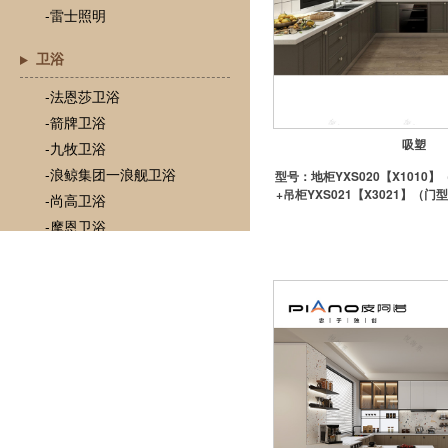
-雷士照明
卫浴
-法恩莎卫浴
-箭牌卫浴
吸塑
-九牧卫浴
-浪鲸集团一浪舰卫浴
型号：
地柜YXS020【X1010
+吊柜YXS021【X3021】（门
-尚高卫浴
格：
-摩恩卫浴
-TOTO
-心海伽蓝
-瓦兰庭浴室柜
门
-欧铂尼木门
-梦天木门
-圣堡罗木门