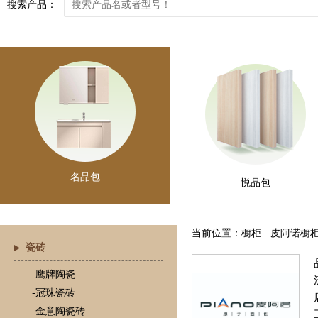
搜索产品：
名品包
悦品包
当前位置：橱柜 - 皮阿诺橱
瓷砖
-鹰牌陶瓷
-冠珠瓷砖
-金意陶瓷砖