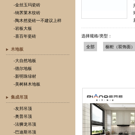
-金丝玉玛瓷砖
-纳荠莱木纹砖
-陶木然瓷砖一不建议上样
-岩板大板
选择规格/类型：
-喜百年瓷砖
全部
橱柜（双饰面）
木地板
-大自然地板
-德尔地板
-新明珠绿材
-美树林木地板
集成吊顶
-友邦吊顶
-奥普吊顶
-法狮龙吊顶
-巴迪斯吊顶