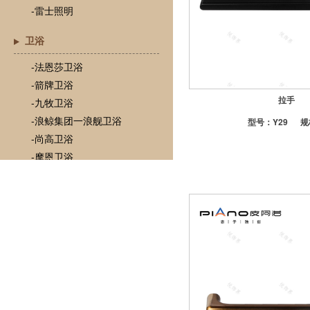
-雷士照明
卫浴
-法恩莎卫浴
-箭牌卫浴
拉手
-九牧卫浴
-浪鲸集团一浪舰卫浴
型号：
Y29
规
-尚高卫浴
-摩恩卫浴
-TOTO
-心海伽蓝
-瓦兰庭浴室柜
门
-欧铂尼木门
-梦天木门
-圣堡罗木门