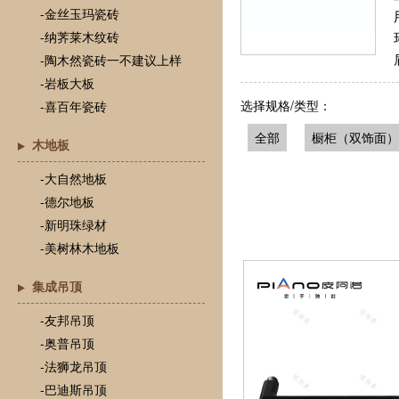
-金丝玉玛瓷砖
-纳荠莱木纹砖
-陶木然瓷砖一不建议上样
-岩板大板
选择规格/类型：
-喜百年瓷砖
全部
橱柜（双饰面）
木地板
-大自然地板
-德尔地板
-新明珠绿材
-美树林木地板
集成吊顶
-友邦吊顶
-奥普吊顶
-法狮龙吊顶
-巴迪斯吊顶