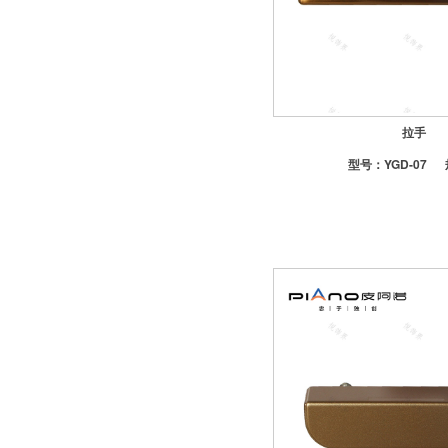
-江山欧派木门
-帕尔玛合金门
-TATA木门一不建议上样
-欧铂尼合金门一中性包
-好莱屋合金门
拉手
橱柜
型号：
YGD-07
-欧铂尼橱柜一含台面
-皮阿诺橱柜一不含台面
-悦饰界菜盆
晾衣架
-好太太
-淋浴挂件
五金
-卫浴小五金