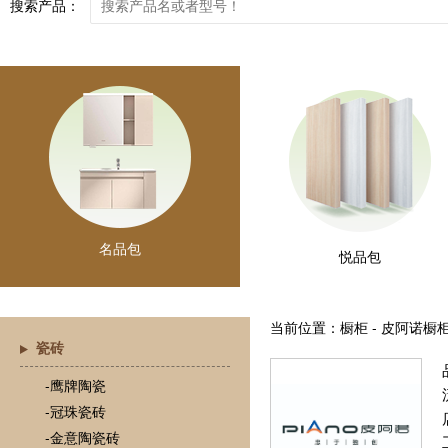
搜索产品：
名品包
悦品包
当前位置：橱柜 - 皮阿诺橱
瓷砖
-鹰牌陶瓷
-冠珠瓷砖
-金意陶瓷砖