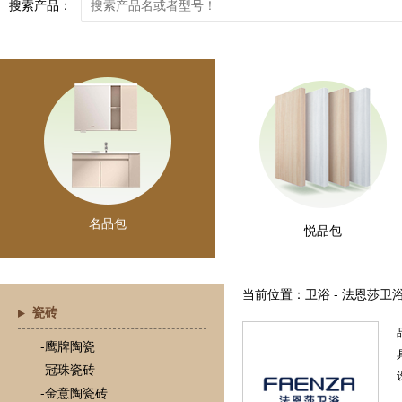
搜索产品：
名品包
悦品包
当前位置：卫浴 - 法恩莎卫
瓷砖
-鹰牌陶瓷
-冠珠瓷砖
-金意陶瓷砖