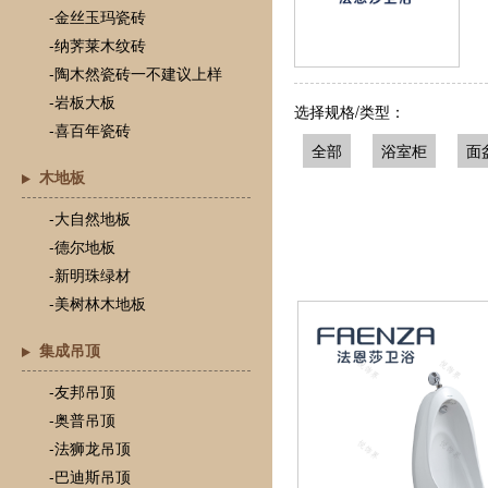
-金丝玉玛瓷砖
-纳荠莱木纹砖
-陶木然瓷砖一不建议上样
-岩板大板
选择规格/类型：
-喜百年瓷砖
全部
浴室柜
面
木地板
-大自然地板
-德尔地板
-新明珠绿材
-美树林木地板
集成吊顶
-友邦吊顶
-奥普吊顶
-法狮龙吊顶
-巴迪斯吊顶