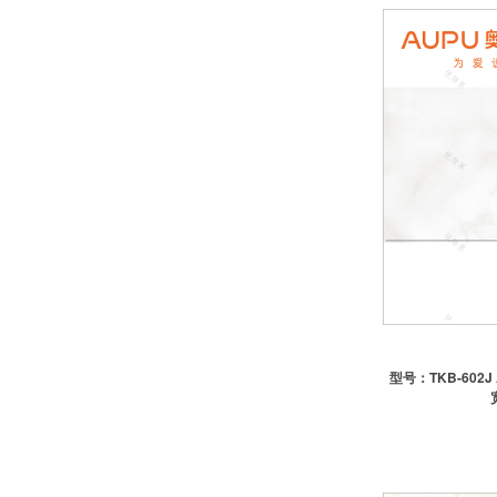
-心海伽蓝
-瓦兰庭浴室柜
门
-欧铂尼木门
-梦天木门
-圣堡罗木门
-江山欧派木门
-帕尔玛合金门
-TATA木门一不建议上样
-欧铂尼合金门一中性包
-好莱屋合金门
型号：
TKB-602
橱柜
-欧铂尼橱柜一含台面
-皮阿诺橱柜一不含台面
-悦饰界菜盆