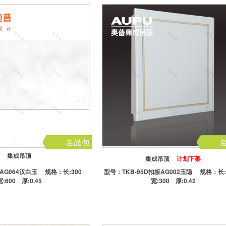
名品包
集成吊顶
集成吊顶
计划下架
J AG064汉白玉
规格：长:300
型号：
TKB-95D扣板AG002玉隐
规格：长
宽:600 厚:0.45
宽:300 厚:0.42