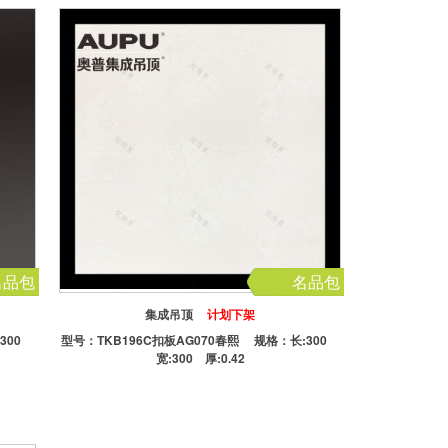
名品包
名品包
集成吊顶
计划下架
:300
型号：
TKB196C扣板AG070春熙
规格：长:300
宽:300 厚:0.42