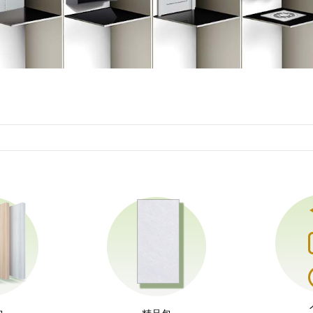
包
精品包