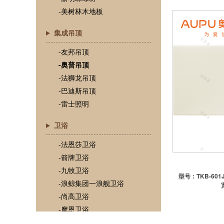
-美树林木地板
集成吊顶
-友邦吊顶
-奥普吊顶
-法狮龙吊顶
-巴迪斯吊顶
-雷士照明
卫浴
-法恩莎卫浴
-箭牌卫浴
-九牧卫浴
型号：
TKB-601
-浪鲸集团一浪舰卫浴
-尚高卫浴
-摩恩卫浴
-TOTO