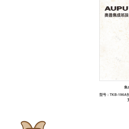
晾衣架
-好太太
-淋浴挂件
五金
-卫浴小五金
-定制地漏
-潜水艇地漏
-置物架
集
型号：
TKB-196