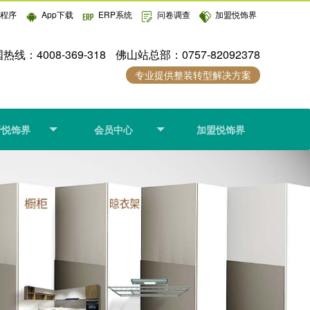
小程序
App下载
ERP系统
问卷调查
加盟悦饰界
热线：4008-369-318
佛山站总部：0757-82092378
专业提供整装转型解决方案
于悦饰界
会员中心
加盟悦饰界