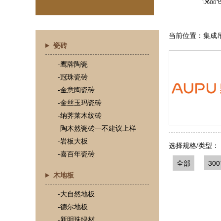
当前位置：集成吊
瓷砖
-鹰牌陶瓷
-冠珠瓷砖
-金意陶瓷砖
-金丝玉玛瓷砖
-纳荠莱木纹砖
-陶木然瓷砖一不建议上样
-岩板大板
选择规格/类型：
-喜百年瓷砖
全部
300
木地板
-大自然地板
-德尔地板
-新明珠绿材