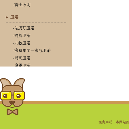
-雷士照明
卫浴
-法恩莎卫浴
-箭牌卫浴
-九牧卫浴
-浪鲸集团一浪舰卫浴
-尚高卫浴
-摩恩卫浴
-TOTO
-心海伽蓝
-瓦兰庭浴室柜
门
-欧铂尼木门
-梦天木门
免责声明：本网站
-圣堡罗木门