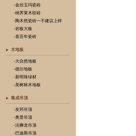
-金丝玉玛瓷砖
-纳荠莱木纹砖
-陶木然瓷砖一不建议上样
-岩板大板
-喜百年瓷砖
木地板
-大自然地板
-德尔地板
-新明珠绿材
-美树林木地板
集成吊顶
-友邦吊顶
-奥普吊顶
-法狮龙吊顶
-巴迪斯吊顶