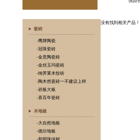
没有找到相关产品！
瓷砖
-鹰牌陶瓷
-冠珠瓷砖
-金意陶瓷砖
-金丝玉玛瓷砖
-纳荠莱木纹砖
-陶木然瓷砖一不建议上样
-岩板大板
-喜百年瓷砖
木地板
-大自然地板
-德尔地板
-新明珠绿材