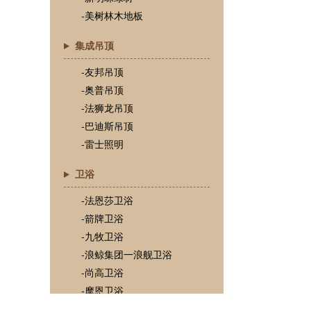
-美树林木地板
集成吊顶
-友邦吊顶
-奥普吊顶
-法狮龙吊顶
-巴迪斯吊顶
-雷士照明
卫浴
-法恩莎卫浴
-箭牌卫浴
-九牧卫浴
-浪鲸集团一浪舰卫浴
-尚高卫浴
-摩恩卫浴
-TOTO