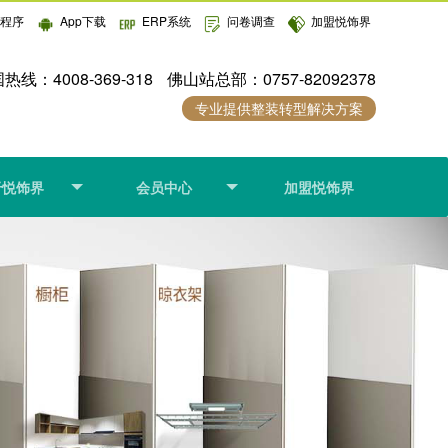
小程序
App下载
ERP系统
问卷调查
加盟悦饰界
热线：4008-369-318
佛山站总部：0757-82092378
专业提供整装转型解决方案
于悦饰界
会员中心
加盟悦饰界