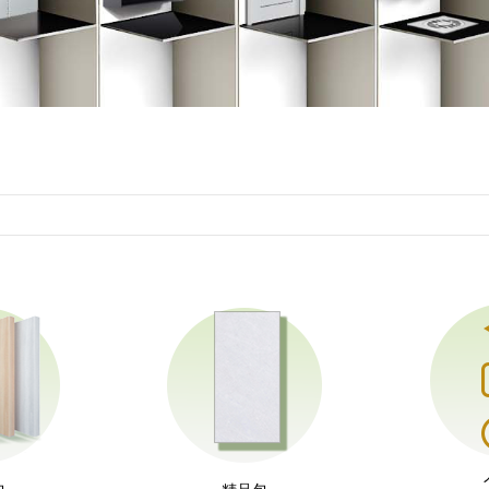
包
精品包